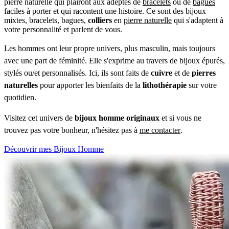
pierre naturelle qui plairont aux adeptes de
bracelets
ou de
bagues
faciles à porter et qui racontent une histoire. Ce sont des bijoux
mixtes, bracelets, bagues,
colliers
en
pierre naturelle
qui s'adaptent à
votre personnalité et parlent de vous.
Les hommes ont leur propre univers, plus masculin, mais toujours
avec une part de féminité. Elle s'exprime au travers de bijoux épurés,
stylés ou/et personnalisés. Ici, ils sont faits de
cuivre
et de
pierres
naturelles
pour apporter les bienfaits de la
lithothérapie
sur votre
quotidien.
Visitez cet univers de
bijoux homme originaux
et si vous ne
trouvez pas votre bonheur, n'hésitez pas à
me contacter
.
Découvrir mes Bijoux Homme