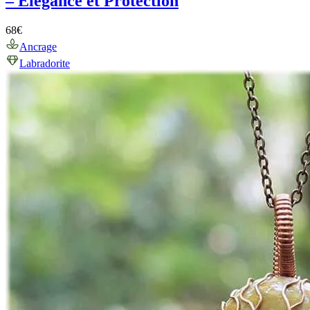
– Elégance et Protection
68
€
Ancrage
Labradorite