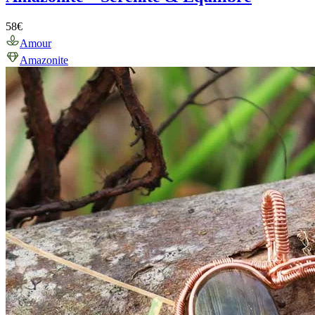
58
€
Amour
Amazonite