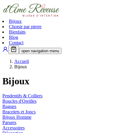
Bijoux
Choisir par pierre
Bienfaits
Blog
Contact
open navigation menu
Accueil
Bijoux
Bijoux
Pendentifs & Colliers
Boucles d'Oreilles
Bagues
Bracelets et Joncs
Bijoux Homme
Parures
Accessoires