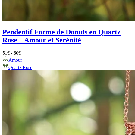
Pendentif Forme de Donuts en Quartz
Rose – Amour et Sérénité
51
€
-
60
€
Amour
Quartz Rose