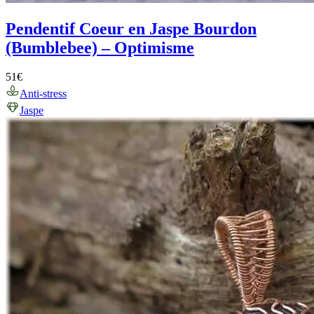
Pendentif Coeur en Jaspe Bourdon
(Bumblebee) – Optimisme
51
€
Anti-stress
Jaspe