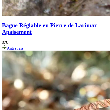
Bague Réglable en Pierre de Larimar –
Apaisement
37
€
Anti-stress