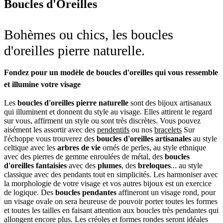
Boucles d'Oreilles
Bohèmes ou chics, les boucles
d'oreilles pierre naturelle.
Fondez pour un modèle de boucles d'oreilles qui vous ressemble
et illumine votre visage
Les
boucles d'oreilles pierre naturelle
sont des bijoux artisanaux
qui illuminent et donnent du style au visage. Elles attirent le regard
sur vous, affirment un style ou sont très discrètes. Vous pouvez
aisément les assortir avec des
pendentifs
ou nos
bracelets
Sur
l'échoppe vous trouverez des
boucles d'oreilles artisanales
au style
celtique avec les
arbres de vie
ornés de perles, au style ethnique
avec des pierres de gemme enroulées de métal, des
boucles
d'oreilles fantaisies
avec des
plumes
, des
breloques
... au style
classique avec des pendants tout en simplicités. Les harmoniser avec
la morphologie de votre visage et vos autres bijoux est un exercice
de logique. Des
boucles pendantes
affineront un visage rond, pour
un visage ovale on sera heureuse de pouvoir porter toutes les formes
et toutes les tailles en faisant attention aux boucles très pendantes qui
allongent encore plus. Les créoles et formes rondes seront idéales